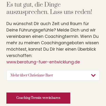
fuehrungsgefuehle_podcast und melde Dich,
Es tut gut, die Dinge 
wenn Du Lust hast als Gäst*in über Deine
auszusprechen. Lass uns reden!
Führungsgefühle zu reden
christiane@fuehrungsgefuehle.de .
Du wünschst Dir auch Zeit und Raum für 
Musik:
https://www.fiftysounds.com/de/
- Titel
Deine Führungsgefühle? Melde Dich und wir 
Route 66
vereinbaren einen Coachingtermin. Wenn Du 
mehr zu meinen Coachingangeboten wissen 
möchtest, kannst Du Dir hier einen Überblick 
Dieser Podcast wird vermarktet von der
verschaffen: 
Podcastbude.
﻿www.beratung-fuer-entwicklung.de
www.podcastbu.de
- Full-Service-Podcast-
Agentur - Konzeption, Produktion,
Vermarktung, Distribution und Hosting.
Mehr über Christiane Baer
Du möchtest deinen Podcast auch kostenlos
Beraterin, Trainerin, Coachin, Seelsorgerin, 
hosten und damit Geld verdienen?
Autorin und jetzt auch Podcasterin. Ich 
Dann schaue auf
www.kostenlos-hosten.de
und
Coaching-Termin vereinbaren
habe viele Seiten und viele Rollen, in 
informiere dich.