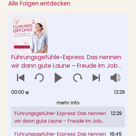
Alle Folgen entdecken
Führungsgefühle-Express: Das nennen
wir dann gute Laune – Freude im Job
erkennen und verstehen
00:00
12:29
mehr info
Freude ist die einzige der fünf Basisemotionen,
Führungsgefühle-Express: Das nennen
12:29
die niemand vermeiden will – und die trotzdem
wir dann gute Laune – Freude im Job
oft nicht echt ist. Beim Kick-off, den niemand
erkennen und verstehen
wollte. Beim Teamausflug, der gut ankommen
Führungsgefühle-Express: Das nennen
16:45